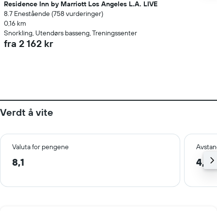
Residence Inn by Marriott Los Angeles L.A. LIVE
8.7 Enestående (758 vurderinger)
0,16 km
Snorkling, Utendørs basseng, Treningssenter
fra 2 162 kr
Verdt å vite
Valuta for pengene
Avstan
8,1
4,8 