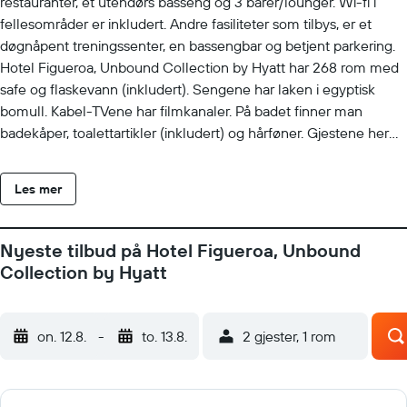
restauranter, et utendørs basseng og 3 barer/lounger. Wi-fi i
fellesområder er inkludert. Andre fasiliteter som tilbys, er et
døgnåpent treningssenter, en bassengbar og betjent parkering.
Hotel Figueroa, Unbound Collection by Hyatt har 268 rom med
safe og flaskevann (inkludert). Sengene har laken i egyptisk
bomull. Kabel-TVene har filmkanaler. På badet finner man
badekåper, toalettartikler (inkludert) og hårføner. Gjestene her
får tilgang til wi-fi inkludert i prisen. Forretningsfasiliteter
omfatter telefon med lokalsamtaler (inkludert) (restriksjoner kan
Les mer
gjelde). I tillegg har rommene kaffetraktere/tekokere og
strykejern/-brett. Rengjøring tilbys daglig. Fritidsfasiliteter ved
dette hotellet er et utendørs basseng og et døgnåpent
Nyeste tilbud på Hotel Figueroa, Unbound
treningssenter. Barn under 18 år har ikke adgang til
Collection by Hyatt
svømmebasseng eller treningsstudio uten tilsyn av en voksen.
on. 12.8.
-
to. 13.8.
2 gjester, 1 rom