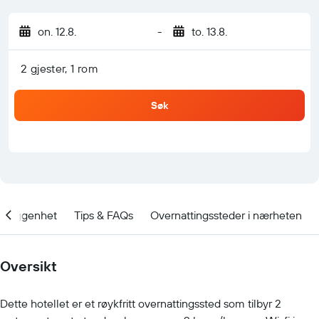
on. 12.8.
-
to. 13.8.
2 gjester, 1 rom
Søk
Beliggenhet
Tips & FAQs
Overnattingssteder i nærheten
Oversikt
Dette hotellet er et røykfritt overnattingssted som tilbyr 2